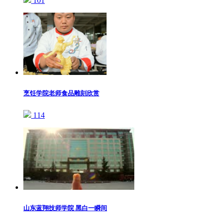
101
烹饪学院老师食品雕刻欣赏
114
山东蓝翔技师学院 黑白一瞬间